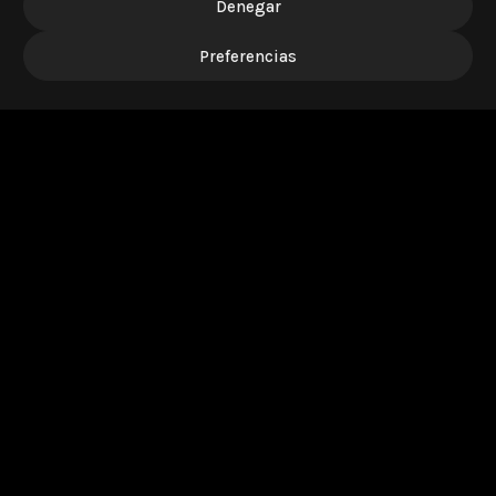
Denegar
Preferencias
Reservas
Carta
Instagram
Contacto
Pedir en Valencia
Franquicias
Equipo
Donaciones